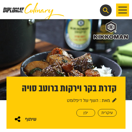
EN
קדרת בקר וירקות ברוטב סויה
מאת : השף של דיפלומט
עיקרית
יפן
שיתוף