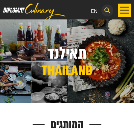
EN
תאילנד
THAILAND
המותגים