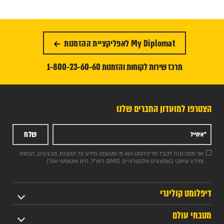
My Diplomat לאפליקציית ההזמנות
מרכז שירות לקוחות והזמנות 1-800-23-60-60
הצטרפו למועדון החברים שלנו
שלח
אני מסכים/ה לקבל מדיפלומט ו/או מי מטעמה מידע על הטבות, מבצעים, הנחות
ומידע שיווקי באמצעים אלקטרוניים (SMS, דוא"ל, חיוג אוטומטי ועוד)
דיפלומט קולינרי
מטבחי עולם