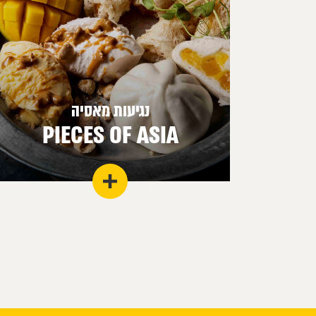
נגיעות מאסיה
PIECES OF ASIA
מסורת של בישול המבוסס על פשטות ותחכום
בשימוש ירקות, עוף, בשר ותבלינים מופלאים עם
קסם ייחודי.