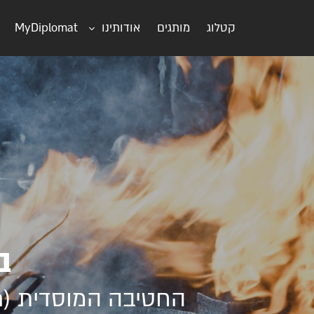
קטלוג
מותגים
אודותינו
MyDiplomat
ב
החטיבה המוסדית (Horeca) של חברת המכירות וההפצה הגדולה בישראל