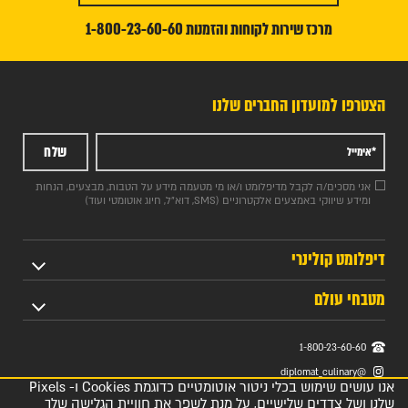
מרכז שירות לקוחות והזמנות 1-800-23-60-60
הצטרפו למועדון החברים שלנו
שלח
אני מסכים/ה לקבל מדיפלומט ו/או מי מטעמה מידע על הטבות, מבצעים, הנחות
ומידע שיווקי באמצעים אלקטרוניים (SMS, דוא"ל, חיוג אוטומטי ועוד)
דיפלומט קולינרי
מטבחי עולם
1-800-23-60-60
@diplomat_culinary
אנו עושים שימוש בכלי ניטור אוטומטיים כדוגמת Cookies ו- Pixels
DiplomatCulinary
שלנו ושל צדדים שלישיים, על מנת לשפר את חוויית הגלישה שלך