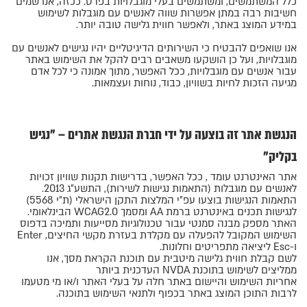
כלל המשתמשים, ומשתמשים בעלי מוגבלויות בפרט. ככזה, אנו שמים
חשיבות רבה במתן אפשרות שווה לאנשים עם מוגבלות לשימוש
במידע המוצג באתר, ולאפשר חווית גלישה טובה יותר.
אנו שואפים להבטיח כי השירותים הדיגיטליים יהיו נגישים לאנשים עם
מוגבלויות, ועל כן הושקעו משאבים רבים להקל את השימוש באתר
עבור אנשים עם מוגבלויות, ככל האפשר, מתוך אמונה כי לכל אדם
מגיעה הזכות לחיות בשוויון, כבוד, נוחות ועצמאות.
הנגשת אתר זה בוצעה על ידי חברת הנגשת אתרים – "נגיש
בקליק"
אתר האינטרנט עומד , ככל האפשר, בדרישות תקנות שוויון זכויות
לאנשים עם מוגבלות (התאמות נגישות לשירות), התשע"ג 2013.
התאמות הנגישות בוצעו עפ"י המלצות התקן הישראלי (ת"י 5568)
לנגישות תכנים באינטרנט ברמת AA ומסמך WCAG2.0 הבינלאומי.
האתר מספק מבנה סמנטי עבור טכנולוגיות מסייעות ותמיכה בדפוס
השימוש המקובל להפעלה עם מקלדת בעזרת מקשי החיצים, Enter
ו-Esc ליציאה מתפריטים וחלונות.
לשם קבלת חווית גלישה מיטבית עם תוכנת הקראת מסך, אנו
ממליצים לשימוש בתוכנת NVDA העדכנית ביותר
אחריות השימוש והיישום באתר חלה על בעלי האתר ו/או מי מטעמו
לרבות התוכן המוצג באתר בכפוף ולתנאי השימוש בתוכנה.