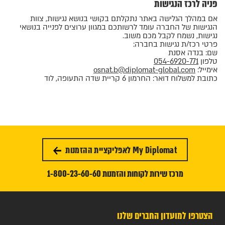
פניה לרכז הנגישות
אם במהלך הגלישה באתר נתקלתם בקושי בנושא נגישות, צוות
הנגישות של החברה עומד לרשותכם במגוון ערוצים לפנייה בנושאי
נגישות, נשמח לקבל מכם משוב.
פרטי רכז/ת נגישות בחברה:
שם: בנדה אסנת
טלפון
054-6920-771
אימייל:
osnat.b@diplomat-global.com
כתובת למשלוח דואר: החרמון 6 קריית שדה התעופה, לוד
My Diplomat לאפליקציית ההזמנות
מרכז שירות לקוחות והזמנות 1-800-23-60-60
הצטרפו למועדון החברים שלנו