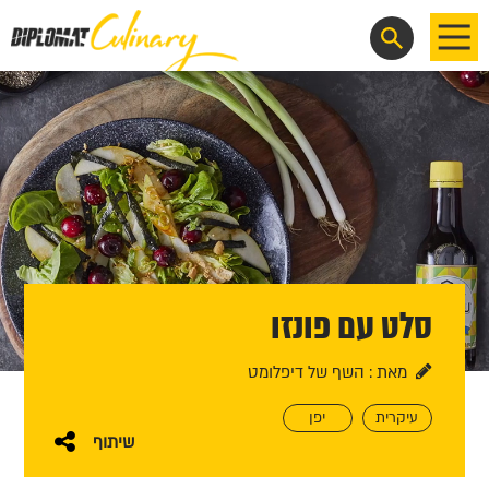
EN
סלט עם פונזו
מאת : השף של דיפלומט
עיקרית
יפן
שיתוף