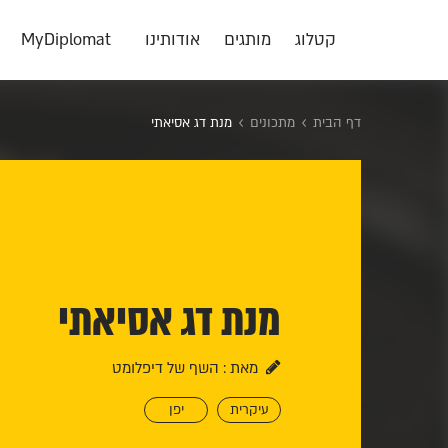
קטלוג
מותגים
אודותינו
MyDiplomat
דף הבית
מתכונים
מנת דג אסיאתי
מנת דג אסיאתי
מאת : השף של דיפלומט
עיקרית
יפן