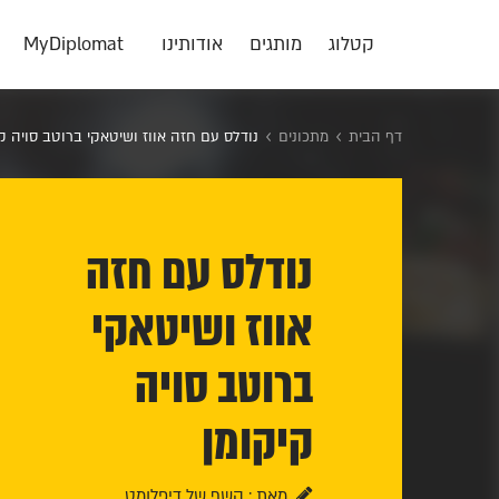
קטלוג
מותגים
אודותינו
MyDiplomat
דף הבית
מתכונים
נודלס עם חזה אווז ושיטאקי ברוטב סויה ק
נודלס עם חזה
אווז ושיטאקי
ברוטב סויה
קיקומן
מאת : השף של דיפלומט