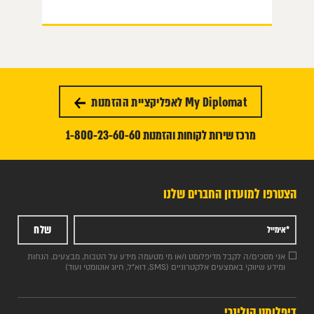
My Diplomat לאפליקציית ההזמנות
מרכז שירות לקוחות והזמנות 1-800-23-60-60
הצטרפו למועדון החברים שלנו
שלח
אני מסכים/ה לקבל מדיפלומט ו/או מי מטעמה מידע על הטבות, מבצעים, הנחות
ומידע שיווקי באמצעים אלקטרוניים (SMS, דוא"ל, חיוג אוטומטי ועוד)
דיפלומט קולינרי