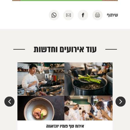
להדפסה
לשיתוף
לשליחה
לשיתוף
שיתוף
לחץ
בפייסבוק
במייל
בוואטסאפ
כאן
לחץ
לחץ
לחץ
כאן
כאן
כאן
עוד אירועים וחדשות
Next
Previous
אירוח שף פומיו יונזאווה