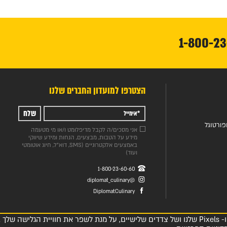
הצטרפו למועדון החברים שלנו
שלח
ורטוגל
אני מסכים/ה לקבל מדיפלומט ו/או מי מטעמה
מידע על הטבות, מבצעים, הנחות ומידע שיווקי
באמצעים אלקטרוניים (SMS, דוא"ל, חיוג אוטומטי
ועוד)
1-800-23-60-60
@diplomat_culinary
DiplomatCulinary
אנו עושים שימוש בכלי ניטור אוטומטיים כדוגמת Cookies ו- Pixels שלנו ושל צדדים שלישיים, על מנת לשפר את