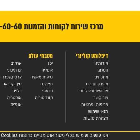
מרכז שירות לקוחות והזמנות 1-800-23-60-60
דיפלומט קולינרי
מטבחי עולם
אודותינו
יפן
ארה"ב
קטלוג
איטליה
ים תיכוני
מתכונים
נגיעות מאסיה
צרפת,ספרד ופ
מועדון חברים
תאילנד
סין וקוריאה
אירועים ופעילויות
טבעוני
בלגיה
צור קשר
קונדיטוריה
אוסטריה
מדיניות ופרטיות
אנגליה
תנאי שימוש
הצהרת נגישות