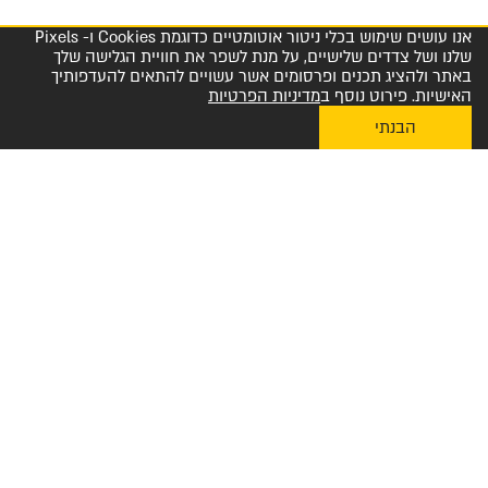
אנו עושים שימוש בכלי ניטור אוטומטיים כדוגמת Cookies ו- Pixels
שלנו ושל צדדים שלישיים, על מנת לשפר את חוויית הגלישה שלך
באתר ולהציג תכנים ופרסומים אשר עשויים להתאים להעדפותיך
האישיות. פירוט נוסף ב
מדיניות הפרטיות
הבנתי
My Diplomat לאפליקציית ההזמנות
מרכז שירות לקוחות והזמנות 1-800-23-60-60
הצטרפו למועדון החברים שלנו
שלח