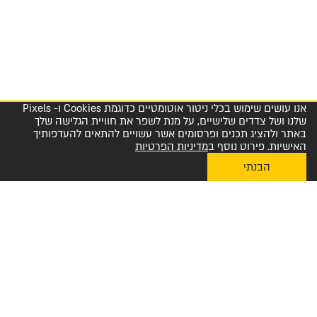
אנו עושים שימוש בכלי ניטור אוטומטיים כדוגמת Cookies ו- Pixels
שלנו ושל צדדים שלישיים, על מנת לשפר את חוויית הגלישה שלך
באתר ולהציג תכנים ופרסומים אשר עשויים להתאים להעדפותיך
האישיות. פירוט נוסף ב
מדיניות הפרטיות
הבנתי
My Diplomat לאפליקציית ההזמנות
מרכז שירות לקוחות והזמנות 1-800-23-60-60