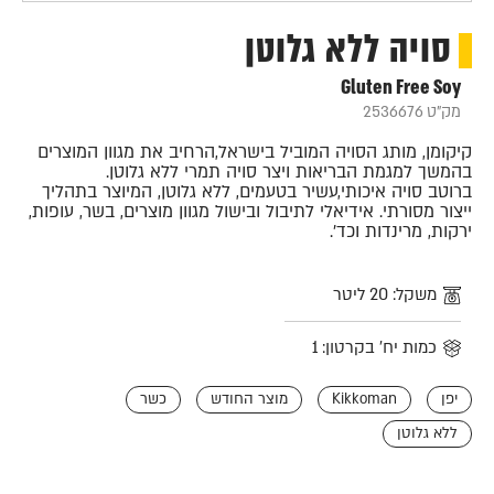
סויה ללא גלוטן
Gluten Free Soy
מק"ט 2536676
קיקומן, מותג הסויה המוביל בישראל,הרחיב את מגוון המוצרים
בהמשך למגמת הבריאות ויצר סויה תמרי ללא גלוטן.
ברוטב סויה איכותי,עשיר בטעמים, ללא גלוטן, המיוצר בתהליך
ייצור מסורתי. אידיאלי לתיבול ובישול מגוון מוצרים, בשר, עופות,
ירקות, מרינדות וכד'.
משקל: 20 ליטר
כמות יח' בקרטון: 1
יפן
Kikkoman
מוצר החודש
כשר
ללא גלוטן