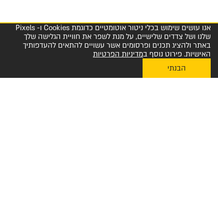
אנו עושים שימוש בכלי ניטור אוטומטיים כדוגמת Cookies ו- Pixels
שלנו ושל צדדים שלישיים, על מנת לשפר את חוויית הגלישה שלך
באתר ולהציג תכנים ופרסומים אשר עשויים להתאים להעדפותיך
האישיות. פירוט נוסף ב
מדיניות הפרטיות
הבנתי
My Diplomat לאפליקציית ההזמנות
מרכז שירות לקוחות והזמנות 1-800-23-60-60
הצטרפו למועדון החברים שלנו