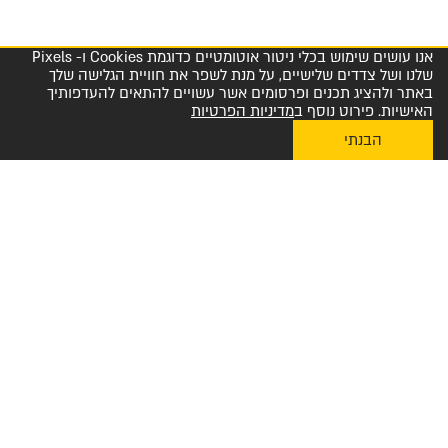
אנו עושים שימוש בכלי ניטור אוטומטיים כדוגמת Cookies ו- Pixels
שלנו ושל צדדים שלישיים, על מנת לשפר את חוויית הגלישה שלך
באתר ולהציג תכנים ופרסומים אשר עשויים להתאים להעדפותיך
האישיות. פירוט נוסף ב
מדיניות הפרטיות
הבנתי
My Diplomat לאפליקציית ההזמנות
מרכז שירות לקוחות והזמנות 1-800-23-60-60
הצטרפו למועדון החברים שלנו