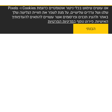
אנו עושים שימוש בכלי ניטור אוטומטיים כדוגמת Cookies ו- Pixels
שלנו ושל צדדים שלישיים, על מנת לשפר את חוויית הגלישה שלך
באתר ולהציג תכנים ופרסומים אשר עשויים להתאים להעדפותיך
האישיות. פירוט נוסף ב
מדיניות הפרטיות
הבנתי
My Diplomat לאפליקציית ההזמנות
מרכז שירות לקוחות והזמנות 1-800-23-60-60
הצטרפו למועדון החברים שלנו
שלח