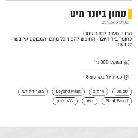
טחון ביונד מיט
מק"ט 2541665
הרבה מעבר לבשר טחון!
כחומר ביד היוצר- החופש להפוך כל מתכון המבוסס על בשר-
לטבעוני
משקל: 300 גר'
כמות יח' בקרטון: 8
טבעוני
ארה"ב
Beyond Meat
מוצר החודש
Plant Based
כשר
ללא גלוטן