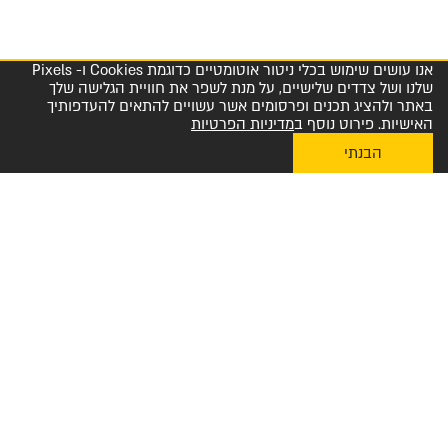
אנו עושים שימוש בכלי ניטור אוטומטיים כדוגמת Cookies ו- Pixels
שלנו ושל צדדים שלישיים, על מנת לשפר את חוויית הגלישה שלך
באתר ולהציג תכנים ופרסומים אשר עשויים להתאים להעדפותיך
האישיות. פירוט נוסף ב
מדיניות הפרטיות
הבנתי
My Diplomat לאפליקציית ההזמנות
מרכז שירות לקוחות והזמנות 1-800-23-60-60
הצטרפו למועדון החברים שלנו