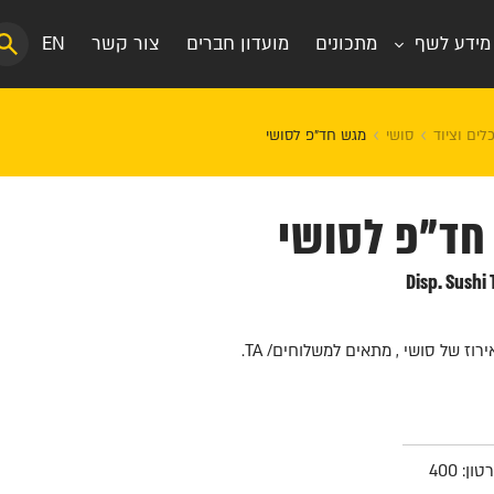
מידע לשף
מתכונים
מועדון חברים
צור קשר
EN
לים וציוד
סושי
מגש חד"פ לסושי
חד"פ לסושי
Disp. Sushi
וז של סושי , מתאים למשלוחים/ TA.
: 400