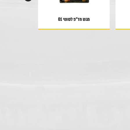
מגש חד"פ לסושי 01
מגש חד”פ