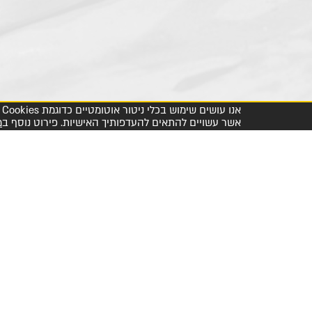
אשר עשויים להתאים להעדפותיך האישיות. פירוט נוסף ב
מ
מרכז שירות לקוחות והזמנות 1-800-23-60-60
דיפלומט קולינרי
מטבחי עולם
אודותינו
יפן
ארה"ב