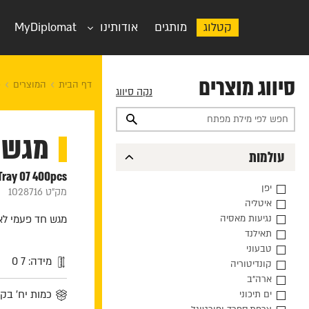
קטלוג
מותגים
אודותינו
MyDiplomat
סיווג מוצרים
דף הבית
המוצרים
כ
נקה סיווג
מגש 
עולמות
 Tray 07 400pcs
יפן
מק"ט 1028716
איטליה
נגיעות מאסיה
מגש חד פעמי לאיר
תאילנד
טבעוני
מידה: 7 0
קונדיטוריה
ארה"ב
כמות יח' בקרטון
ים תיכוני