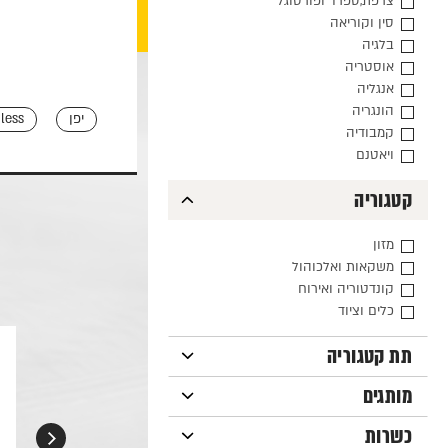
צרפת,ספרד ופורטוגל
סין וקוריאה
בלגיה
אוסטריה
אנגליה
הונגריה
יפן
less
קמבודיה
ויאטנם
קטגוריה
מזון
משקאות ואלכוהול
קונדטוריה ואירוח
כלים וציוד
תת קטגוריה
מותגים
כשרות