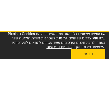
אנו עושים שימוש בכלי ניטור אוטומטיים כדוגמת Cookies ו- Pixels
שלנו ושל צדדים שלישיים, על מנת לשפר את חוויית הגלישה שלך
באתר ולהציג תכנים ופרסומים אשר עשויים להתאים להעדפותיך
האישיות. פירוט נוסף ב
מדיניות הפרטיות
הבנתי
My Diplomat לאפליקציית ההזמנות
מרכז שירות לקוחות והזמנות 1-800-23-60-60