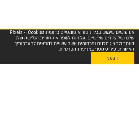
אנו עושים שימוש בכלי ניטור אוטומטיים כדוגמת Cookies ו- Pixels
שלנו ושל צדדים שלישיים, על מנת לשפר את חוויית הגלישה שלך
באתר ולהציג תכנים ופרסומים אשר עשויים להתאים להעדפותיך
האישיות. פירוט נוסף ב
מדיניות הפרטיות
הבנתי
My Diplomat לאפליקציית ההזמנות
מרכז שירות לקוחות והזמנות 1-800-23-60-60