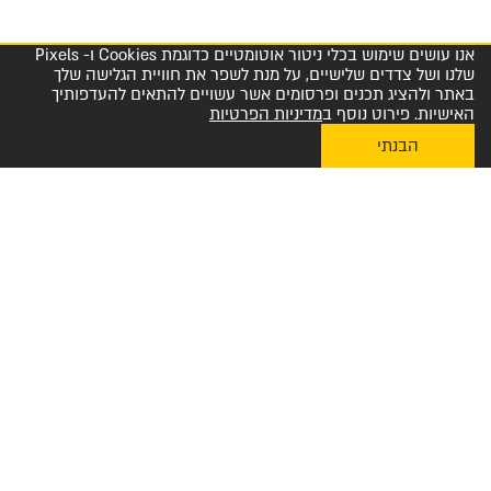
אנו עושים שימוש בכלי ניטור אוטומטיים כדוגמת Cookies ו- Pixels
שלנו ושל צדדים שלישיים, על מנת לשפר את חוויית הגלישה שלך
באתר ולהציג תכנים ופרסומים אשר עשויים להתאים להעדפותיך
האישיות. פירוט נוסף ב
מדיניות הפרטיות
הבנתי
My Diplomat לאפליקציית ההזמנות
מרכז שירות לקוחות והזמנות 1-800-23-60-60
הצטרפו למועדון החברים שלנו