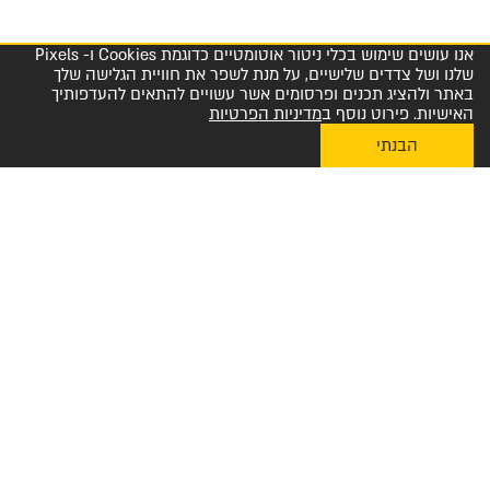
אנו עושים שימוש בכלי ניטור אוטומטיים כדוגמת Cookies ו- Pixels
שלנו ושל צדדים שלישיים, על מנת לשפר את חוויית הגלישה שלך
באתר ולהציג תכנים ופרסומים אשר עשויים להתאים להעדפותיך
האישיות. פירוט נוסף ב
מדיניות הפרטיות
הבנתי
My Diplomat לאפליקציית ההזמנות
מרכז שירות לקוחות והזמנות 1-800-23-60-60
הצטרפו למועדון החברים שלנו