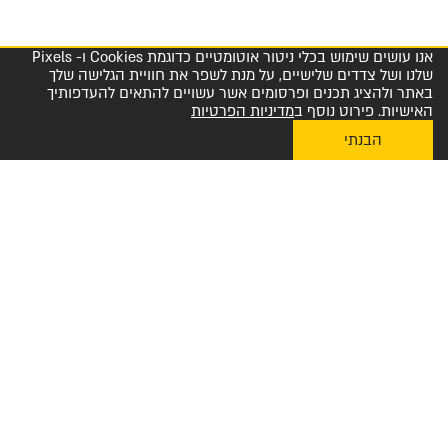
אנו עושים שימוש בכלי ניטור אוטומטיים כדוגמת Cookies ו- Pixels
שלנו ושל צדדים שלישיים, על מנת לשפר את חוויית הגלישה שלך
באתר ולהציג תכנים ופרסומים אשר עשויים להתאים להעדפותיך
האישיות. פירוט נוסף ב
מדיניות הפרטיות
הבנתי
My Diplomat לאפליקציית ההזמנות
מרכז שירות לקוחות והזמנות 1-800-23-60-60
הצטרפו למועדון החברים שלנו