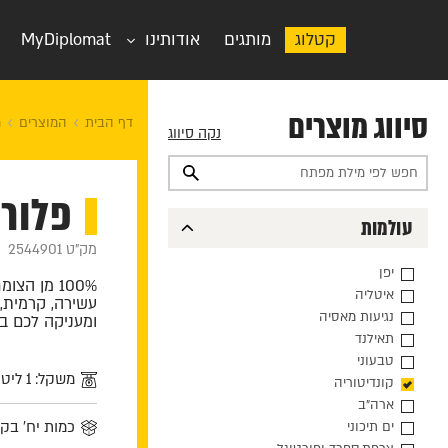
קטלוג
מותגים
אודותינו
MyDiplomat
סיווג מוצרים
דף הבית
המוצרים
מ
נקה סיווג
פלורה 31% צמחי לכ
עולמות
מק"ט 2544901
יפן
100% מן הצומח
איטליה
עשירה, קרמית,
נגיעות מאסיה
ומעניקה לכם ב
תאילנד
טבעוני
משקל: 1 ליטר
קונדיטוריה
ארה"ב
כמות יח' בקרטו
ים תיכוני