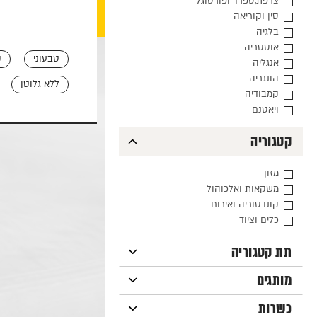
צרפת,ספרד ופורטוגל
סין וקוריאה
בלגיה
אוסטריה
טבעוני
ק
אנגליה
הונגריה
ללא גלוטן
קמבודיה
ויאטנם
קטגוריה
מזון
משקאות ואלכוהול
קונדטוריה ואירוח
כלים וציוד
תת קטגוריה
מותגים
כשרות