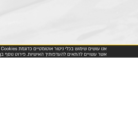
אשר עשויים להתאים להעדפותיך האישיות. פירוט נוסף ב
מ
מרכז שירות לקוחות והזמנות 1-800-23-60-60
דיפלומט קולינרי
מטבחי עולם
אודותינו
יפן
ארה"ב